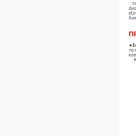
τ
Δύο
εξο
δισ
Π
★
Ε
τα 
κόσ