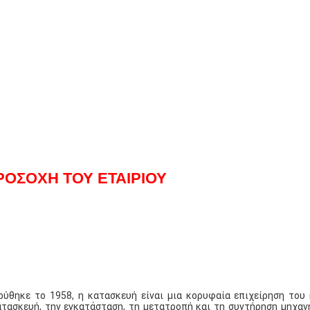
ΡΟΣΟΧΗ ΤΟΥ ΕΤΑΙΡΙΟΥ
δρύθηκε το 1958, η κατασκευή είναι μια κορυφαία επιχείρηση του
ατασκευή, την εγκατάσταση, τη μετατροπή και τη συντήρηση μηχαν