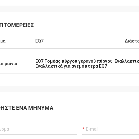
ΠΤΟΜΈΡΕΙΕΣ
ήμα
EQ7
Διάστ
EQ7 Τομέας πύργου γερανού πύργου
,
Εναλλακτικ
σημαίνω
Εναλλακτικά για ανεμόπτερα EQ7
ΉΣΤΕ ΈΝΑ ΜΉΝΥΜΑ