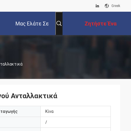
Greek
Μας Ελάτε Σε
Ζητήστε Ένα
Επαφή Με
Απόσπασμα
νταλλακτικά
νού Ανταλλακτικά
αταγωγής
Κίνα
/