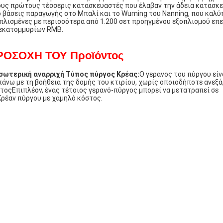
ους πρώτους τέσσερις κατασκευαστές που έλαβαν την άδεια κατασκε
 βάσεις παραγωγής στο Μπαλί και το Wuming του Nanning, που καλύ
πλισμένες με περισσότερα από 1.200 σετ προηγμένου εξοπλισμού επ
εκατομμυρίων RMB.
ΡΟΣΟΧΗ ΤΟΥ Προϊόντος
σωτερική αναρριχή
Τύπος
πύργος
Κρέας:
Ο γερανος του πύργου είν
πάνω με τη βοήθεια της δομής του κτιρίου, χωρίς οποιοδήποτε ανεξ
τοςΕπιπλέον, ένας τέτοιος γερανό-πύργος μπορεί να μετατραπεί σε
Κρέαν πύργου με χαμηλό κόστος.