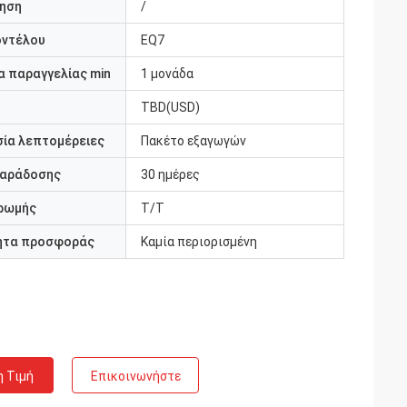
ηση
/
οντέλου
EQ7
 παραγγελίας min
1 μονάδα
TBD(USD)
ία λεπτομέρειες
Πακέτο εξαγωγών
παράδοσης
30 ημέρες
ρωμής
Τ/Τ
ητα προσφοράς
Καμία περιορισμένη
η Τιμή
Επικοινωνήστε