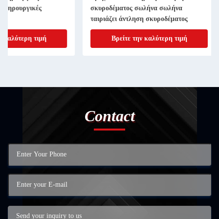
σκυροδέματος σωλήνα σωλήνα
οχημάτων με κινητή
ταιριάζει άντληση σκυροδέματος
Βρείτε την καλύτερη τιμή
Βρείτε την κα
Contact