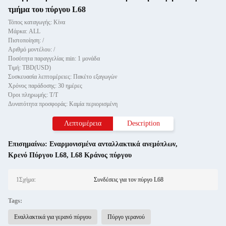
τμήμα του πύργου L68
Τόπος καταγωγής: Κίνα
Μάρκα: ALL
Πιστοποίηση: /
Αριθμό μοντέλου: /
Ποσότητα παραγγελίας min: 1 μονάδα
Τιμή: TBD(USD)
Συσκευασία λεπτομέρειες: Πακέτο εξαγωγών
Χρόνος παράδοσης: 30 ημέρες
Όροι πληρωμής: Τ/Τ
Δυνατότητα προσφοράς: Καμία περιορισμένη
Λεπτομέρεια
Description
Επισημαίνω:
Εναρμονισμένα ανταλλακτικά ανεμόπλων
,
Κρενό Πύργου L68
,
L68 Κράνος πύργου
1Σχήμα:
Συνδέσεις για τον πύργο L68
Tags:
Εναλλακτικά για γερανό πύργου
Πύργο γερανού