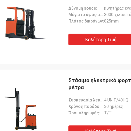
Δύναμη souce:
κινητήρας εν
Μέγιστο ύψος ανύψωσης:
3000 χιλιοστ
Πλάτος δικράνων:
825mm
Καλύτερη Τιμή
Στάσιμο ηλεκτρικό φορτ
μέτρα
Συσκευασία λεπτομέρειες:
4 UNIT/40HQ
Χρόνος παράδοσης:
30 ημέρες
Όροι πληρωμής:
Τ/Τ