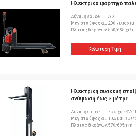
Ηλεκτρικό φορτηγό παλ
Δύναμη souce:
Δ.Σ.
Μέγιστο ύψος ανύψωσης:
200 χιλιοστά
Πλάτος δικράνων:
550/685 χιλι
Καλύτερη Τιμή
Ηλεκτρική συσκευή στοί
ανύψωση έως 3 μέτρα
Δύναμη souce:
Συνεχή 24V/1
Μέγιστο ύψος ανύψωσης:
10,6 και 3 μέτ
Πλάτος δικράνων:
570/695mm