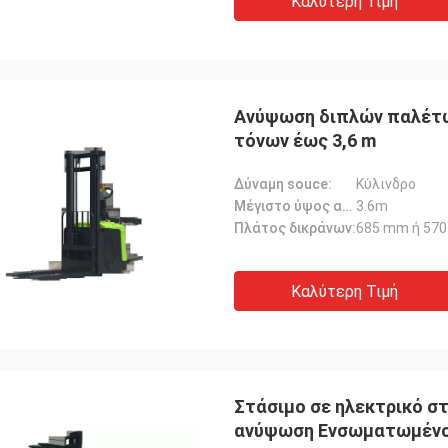
Καλύτερη Τιμή
Ανύψωση διπλών παλέτων
τόνων έως 3,6 m
Δύναμη souce:
Κύλινδρο
Μέγιστο ύψος ανύψωσης:
3.6m
Πλάτος δικράνων:
685 mm ή 57
Καλύτερη Τιμή
Στάσιμο σε ηλεκτρικό στ
ανύψωση Ενσωματωμένο