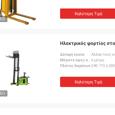
Καλύτερη Τιμή
DEO
Ηλεκτρικός φορτίος στοι
Δύναμη souce:
Αλλακτικός κ
Μέγιστο ύψος ανύψωσης:
6 μέτρα
Πλάτος δικράνων:
240-715 ή 20
Καλύτερη Τιμή
DEO