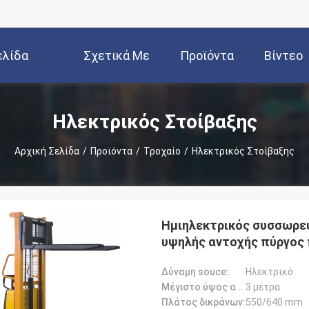
ελίδα
Σχετικά Με
Προϊόντα
Βίντεο
Εμάς
Ηλεκτρικός Στοίβαξης
Αρχική Σελίδα
/
Προϊόντα
/
Τροχαίο
/
Ηλεκτρικός Στοίβαξης
Ημιηλεκτρικός συσσωρευ
υψηλής αντοχής πύργος
Δύναμη souce:
Ηλεκτρικό
Μέγιστο ύψος ανύψωσης:
3 μέτρα
Πλάτος δικράνων:
550/640 mm