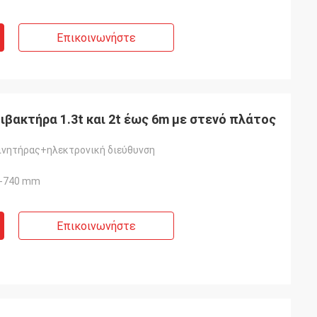
Επικοινωνήστε
βακτήρα 1.3t και 2t έως 6m με στενό πλάτος
ινητήρας+ηλεκτρονική διεύθυνση
0-740 mm
Επικοινωνήστε