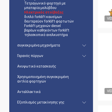
Τετραγωνικό φορτηγό με
μπαταρία μολύβδου
Ηλεκτρικός στοίβαξης
διπλό forklift καυσίμων
VI
δευτερεύον forklift φορτωτών
Forklift μηχανών diesel
βαρέων καθηκόντων forklift
τηλεσκοπικό ανελκυστήρα
συγκεκριμένα μηχανήματα
Γερανός πύργων
Ανυψωτικό κατασκευής
Χρησιμοποιημένη συγκεκριμένη
αντλία φορτηγών
VI
Ανταλλακτικά
Εξοπλισμός μετακίνησης γης