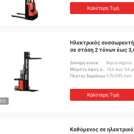
Καλύτερη Τιμή
Ηλεκτρικός συσσωρευτής
σε στάση 2 τόνων έως 3,
Δύναμη souce:
Κύρια σημεία
Μέγιστο ύψος ανύψωσης:
10,6 έως 3,6 
Πλάτος δικράνων:
570/695 mm
Καλύτερη Τιμή
DEO
Καθόμενος σε ηλεκτρικ